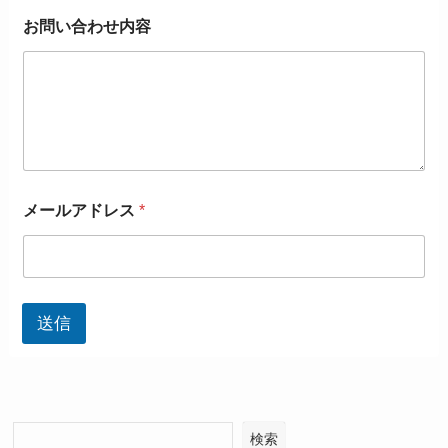
お問い合わせ内容
お
メールアドレス
*
名
前
メ
ー
ル
ア
送信
ド
レ
ス
*
検索